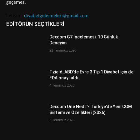
geçemez.
İletişim:
diyabetgelismeleri@gmail.com
EDİTÖRÜN SEÇTİKLERİ
Dexcom G7 İncelemesi: 10 Günlük
Deneyim
22 Temmuz 2026
Tzield, ABD’de Evre 3 Tip 1 Diyabet için de
FDA onayı aldı.
4 Temmuz 2026
Dexcom One Nedir? Türkiye’de Yeni CGM
Sistemi ve Özellikleri (2026)
3 Temmuz 2026