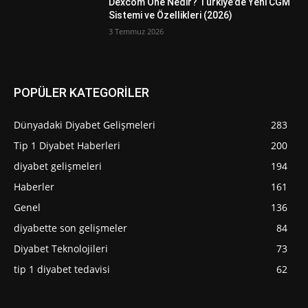
Dexcom One Nedir? Türkiye’de Yeni CGM
Sistemi ve Özellikleri (2026)
3 Temmuz 2026
POPÜLER KATEGORİLER
Dünyadaki Diyabet Gelişmeleri
283
Tip 1 Diyabet Haberleri
200
diyabet gelişmeleri
194
Haberler
161
Genel
136
diyabette son gelişmeler
84
Diyabet Teknolojileri
73
tip 1 diyabet tedavisi
62