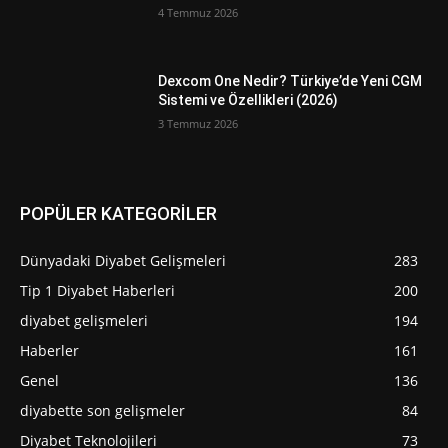
4 Temmuz 2026
Dexcom One Nedir? Türkiye’de Yeni CGM
Sistemi ve Özellikleri (2026)
3 Temmuz 2026
POPÜLER KATEGORİLER
Dünyadaki Diyabet Gelişmeleri
283
Tip 1 Diyabet Haberleri
200
diyabet gelişmeleri
194
Haberler
161
Genel
136
diyabette son gelişmeler
84
Diyabet Teknolojileri
73