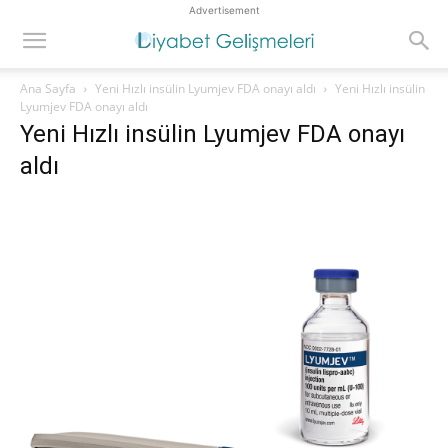
Advertisement
Ana Sayfa
Yeni Hızlı insülin Lyumjev FDA onayı aldı
Yeni Hızlı insülin
Lyumjev FDA onayı aldı
Yeni Hızlı insülin Lyumjev FDA onayı
aldı