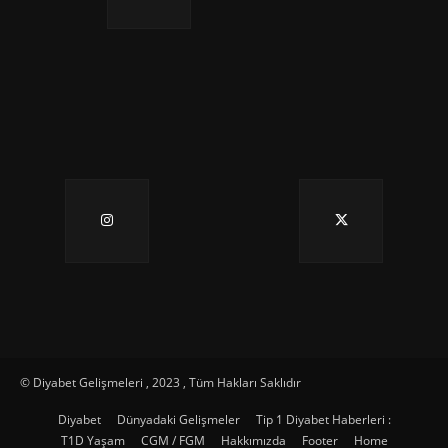
© Diyabet Gelişmeleri , 2023 , Tüm Hakları Saklıdır
Diyabet
Dünyadaki Gelişmeler
Tip 1 Diyabet Haberleri :
T1D Yaşam
CGM / FGM
Hakkımızda
Footer
Home