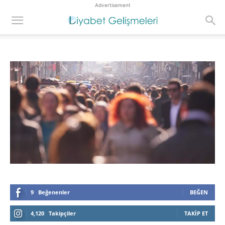
Advertisement
9
Beğenenler
BEĞEN
4,120
Takipçiler
TAKIP ET