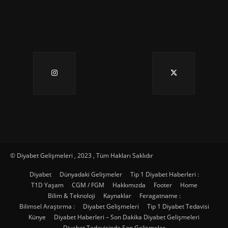
© Diyabet Gelişmeleri , 2023 , Tüm Hakları Saklıdır
Diyabet
Dünyadaki Gelişmeler
Tip 1 Diyabet Haberleri :
T1D Yaşam
CGM / FGM
Hakkımızda
Footer
Home
Bilim & Teknoloji
Kaynaklar
Feragatname :
Bilimsel Araştırma :
Diyabet Gelişmeleri
Tip 1 Diyabet Tedavisi
Künye
Diyabet Haberleri – Son Dakika Diyabet Gelişmeleri
Diyabet Tedavisinde Son Gelişmeler