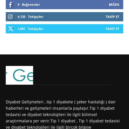
9
Beğenenler
BEĞEN
4,120
Takipçiler
TAKIP ET
1,801
Takipçiler
TAKIP ET
Diyabet Gelişmeleri , tip 1 diyabete ( şeker hastalığı ) dair
haberleri ve gelişmeleri insanlarla paylaşır.Tip 1 diyabet
tedavisi ve diyabet teknolojileri ile ilgili bilimsel
araştırmalara yer verir.Tip 1 diyabet , Tip 1 diyabet tedavisi
ve diyabet teknolojileri ile ilgili birçok bilgiye