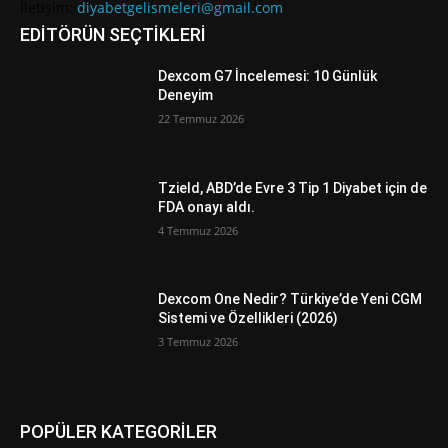
İletişim:
diyabetgelismeleri@gmail.com
EDİTÖRÜN SEÇTİKLERİ
Dexcom G7 İncelemesi: 10 Günlük
Deneyim
22 Temmuz 2026
Tzield, ABD’de Evre 3 Tip 1 Diyabet için de
FDA onayı aldı.
4 Temmuz 2026
Dexcom One Nedir? Türkiye’de Yeni CGM
Sistemi ve Özellikleri (2026)
3 Temmuz 2026
POPÜLER KATEGORİLER