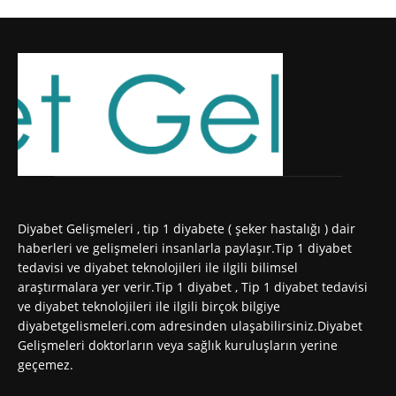
Diyabet Gelişmeleri , tip 1 diyabete ( şeker hastalığı ) dair
haberleri ve gelişmeleri insanlarla paylaşır.Tip 1 diyabet
tedavisi ve diyabet teknolojileri ile ilgili bilimsel
araştırmalara yer verir.Tip 1 diyabet , Tip 1 diyabet tedavisi
ve diyabet teknolojileri ile ilgili birçok bilgiye
diyabetgelismeleri.com adresinden ulaşabilirsiniz.Diyabet
Gelişmeleri doktorların veya sağlık kuruluşların yerine
geçemez.