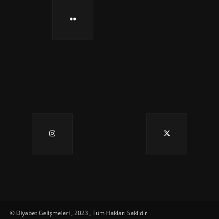
© Diyabet Gelişmeleri , 2023 , Tüm Hakları Saklıdır