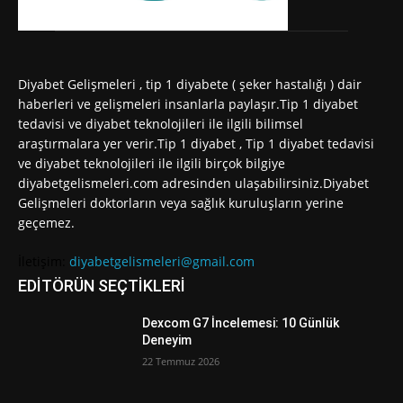
Diyabet Gelişmeleri , tip 1 diyabete ( şeker hastalığı ) dair
haberleri ve gelişmeleri insanlarla paylaşır.Tip 1 diyabet
tedavisi ve diyabet teknolojileri ile ilgili bilimsel
araştırmalara yer verir.Tip 1 diyabet , Tip 1 diyabet tedavisi
ve diyabet teknolojileri ile ilgili birçok bilgiye
diyabetgelismeleri.com adresinden ulaşabilirsiniz.Diyabet
Gelişmeleri doktorların veya sağlık kuruluşların yerine
geçemez.
İletişim:
diyabetgelismeleri@gmail.com
EDİTÖRÜN SEÇTİKLERİ
Dexcom G7 İncelemesi: 10 Günlük
Deneyim
22 Temmuz 2026