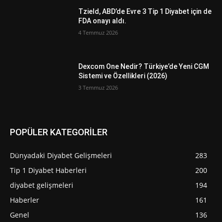
Tzield, ABD’de Evre 3 Tip 1 Diyabet için de
FDA onayı aldı.
4 Temmuz 2026
Dexcom One Nedir? Türkiye’de Yeni CGM
Sistemi ve Özellikleri (2026)
3 Temmuz 2026
POPÜLER KATEGORİLER
Dünyadaki Diyabet Gelişmeleri
283
Tip 1 Diyabet Haberleri
200
diyabet gelişmeleri
194
Haberler
161
Genel
136