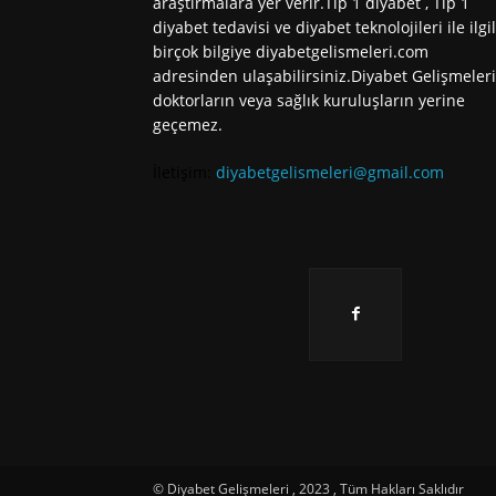
araştırmalara yer verir.Tip 1 diyabet , Tip 1
diyabet tedavisi ve diyabet teknolojileri ile ilgil
birçok bilgiye diyabetgelismeleri.com
adresinden ulaşabilirsiniz.Diyabet Gelişmeleri
doktorların veya sağlık kuruluşların yerine
geçemez.
İletişim:
diyabetgelismeleri@gmail.com
© Diyabet Gelişmeleri , 2023 , Tüm Hakları Saklıdır