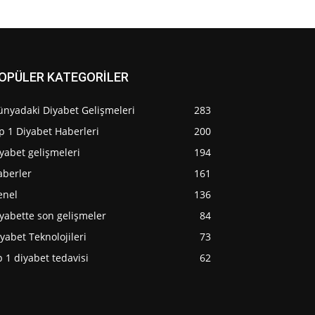
OPÜLER KATEGORİLER
ünyadaki Diyabet Gelişmeleri
283
p 1 Diyabet Haberleri
200
yabet gelişmeleri
194
aberler
161
enel
136
yabette son gelişmeler
84
yabet Teknolojileri
73
p 1 diyabet tedavisi
62