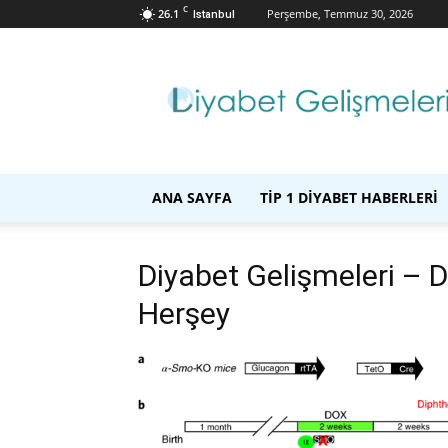
C
26.1
Perşembe, Temmuz 30, 2026
Istanbul
Diyabet
Gelişmeleri
ANA SAYFA
TIP 1 DIYABET HABERLERI
Diyabet Gelişmeleri – D
Herşey