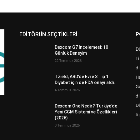
EDİTÖRÜN SEÇTİKLERİ
P
Dexcom G7 İncelemesi: 10
D
Günlük Deneyim
Ti
22 Temmuz 2026
di
H
Tzield, ABD’de Evre 3 Tip 1
Diyabet için de FDA onayı aldı.
G
4 Temmuz 2026
di
Di
Dexcom One Nedir? Türkiye’de
Yeni CGM Sistemi ve Özellikleri
ti
(2026)
3 Temmuz 2026