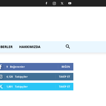
HBERLER
HAKKIMIZDA
9
Beğenenler
BEĞEN
4,120
Takipçiler
TAKIP ET
1,801
Takipçiler
TAKIP ET