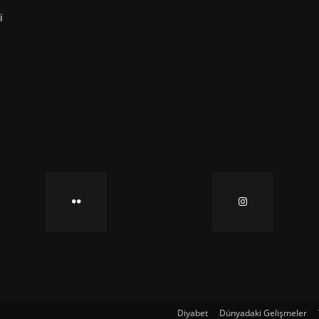
i
Diyabet
Dünyadaki Gelişmeler