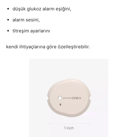
düşük glukoz alarm eşiğini,
alarm sesini,
titreşim ayarlarını
kendi ihtiyaçlarına göre özelleştirebilir.