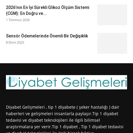
2026’nın En İyi Sürekli Glikoz Ölçüm Sistemi
(CGM): En Doğru ve...
1 Temmuz 2026
Sensör Ödemelerinde Önemli Bir Değişiklik
8 Ekim 2025
Diyabet Gelişmeleri , tip 1 diyabete ( şeker hastalığı ) dair
haberleri ve gelişmeleri insanlarla paylaşır.Tip 1 diyabet
tedavisi ve diyabet teknolojileri ile ilgili bilimsel
araştırmalara yer verir.Tip 1 diyabet , Tip 1 diyabet tedavisi