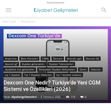
Advertisement
Ana Sayfa
Araştırma
Araştırma
Beta Hücreleri
CGMs
Dexcom
Dexcom cgm
Dexcom G6
dexcom g7
diyabet gelişmeleri
Diyabet Teknolojileri
diyabette son gelişmeler
Dünyadaki Diyabet Gelişmeleri
Genel
Haberler
tip 1 diyabet
Tip 1 Diyabet Haberleri
tip 1 diyabet tedavisi
Dexcom One Nedir? Türkiye’de Yeni CGM
Sistemi ve Özellikleri (2026)
Yazar
diyabetgelismeleri
-
3 Temmuz 2026
113
0