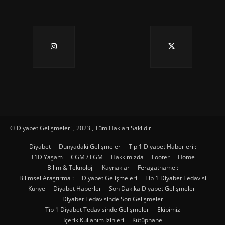
© Diyabet Gelişmeleri , 2023 , Tüm Hakları Saklıdır
Diyabet
Dünyadaki Gelişmeler
Tip 1 Diyabet Haberleri :
T1D Yaşam
CGM / FGM
Hakkımızda
Footer
Home
Bilim & Teknoloji
Kaynaklar
Feragatname :
Bilimsel Araştırma :
Diyabet Gelişmeleri
Tip 1 Diyabet Tedavisi
Künye
Diyabet Haberleri – Son Dakika Diyabet Gelişmeleri
Diyabet Tedavisinde Son Gelişmeler
Tip 1 Diyabet Tedavisinde Gelişmeler
Ekibimiz
İçerik Kullanım İzinleri
Kütüphane