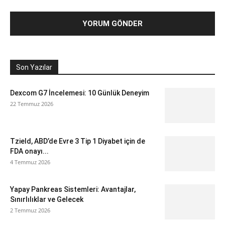
Son Yazılar
Dexcom G7 İncelemesi: 10 Günlük Deneyim
22 Temmuz 2026
Tzield, ABD’de Evre 3 Tip 1 Diyabet için de
FDA onayı...
4 Temmuz 2026
Yapay Pankreas Sistemleri: Avantajlar,
Sınırlılıklar ve Gelecek
2 Temmuz 2026