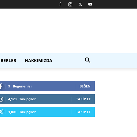
HBERLER
HAKKIMIZDA
9
Beğenenler
BEĞEN
4,120
Takipçiler
TAKIP ET
1,801
Takipçiler
TAKIP ET