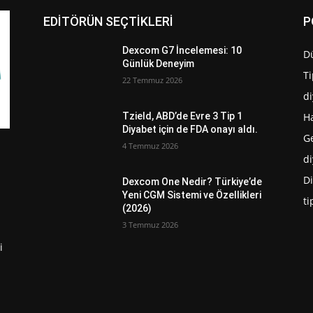
EDİTÖRÜN SEÇTİKLERİ
P
Dexcom G7 İncelemesi: 10
D
Günlük Deneyim
Ti
22 Temmuz 2026
di
H
Tzield, ABD’de Evre 3 Tip 1
Diyabet için de FDA onayı aldı.
G
4 Temmuz 2026
di
Di
Dexcom One Nedir? Türkiye’de
Yeni CGM Sistemi ve Özellikleri
ti
(2026)
3 Temmuz 2026
i