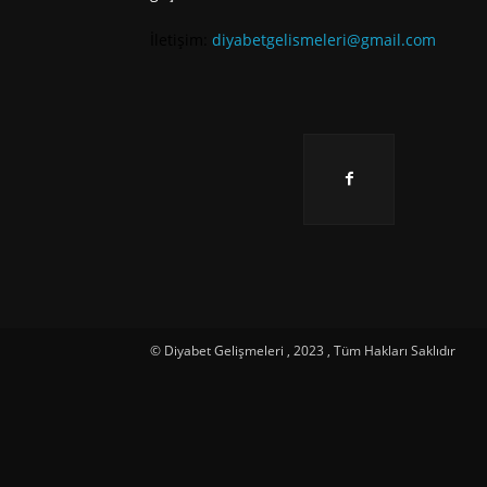
İletişim:
diyabetgelismeleri@gmail.com
© Diyabet Gelişmeleri , 2023 , Tüm Hakları Saklıdır