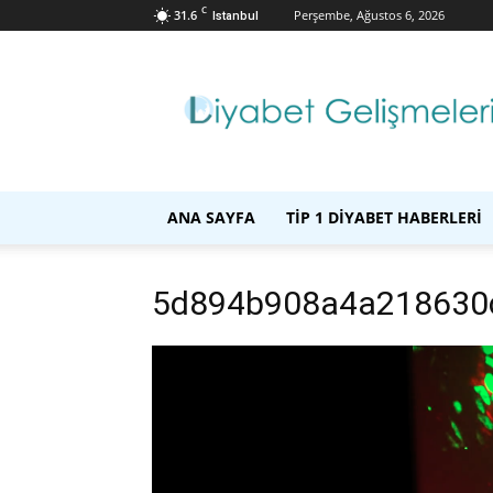
C
31.6
Perşembe, Ağustos 6, 2026
Istanbul
Diyabet
Gelişmeleri
ANA SAYFA
TIP 1 DIYABET HABERLERI
5d894b908a4a218630