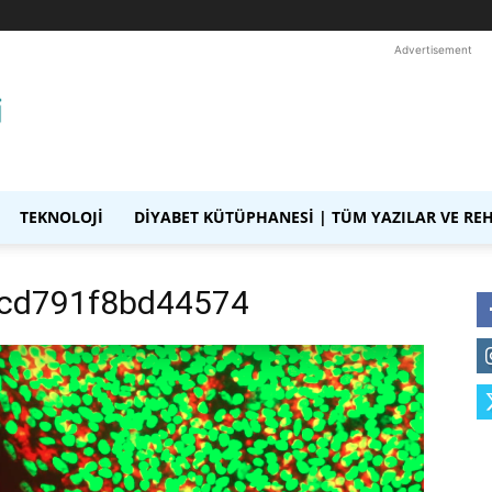
Advertisement
TEKNOLOJI
DIYABET KÜTÜPHANESI | TÜM YAZILAR VE RE
cd791f8bd44574