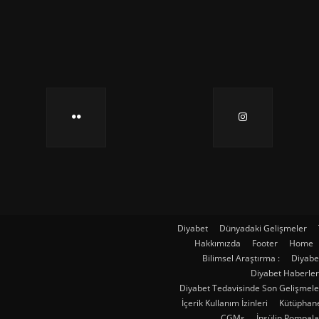
Diyabet
Dünyadaki Gelişmeler
Hakkımızda
Footer
Home
Bilimsel Araştırma :
Diyabe
Diyabet Haberler
Diyabet Tedavisinde Son Gelişmele
İçerik Kullanım İzinleri
Kütüphan
CGMs
İnsülin Pompala