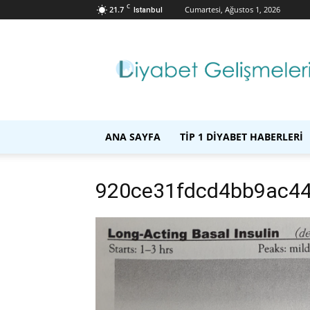
C
21.7
Cumartesi, Ağustos 1, 2026
Istanbul
Diyabet
Gelişmeleri
ANA SAYFA
TIP 1 DIYABET HABERLERI
920ce31fdcd4bb9ac44