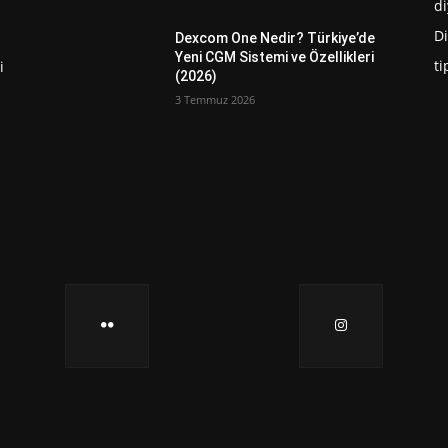
di
Di
Dexcom One Nedir? Türkiye’de
Yeni CGM Sistemi ve Özellikleri
ti
i
(2026)
3 Temmuz 2026