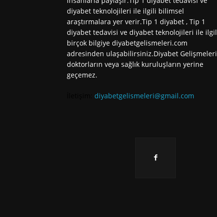
insanlarla paylaşır.Tip 1 diyabet tedavisi ve
diyabet teknolojileri ile ilgili bilimsel
araştırmalara yer verir.Tip 1 diyabet , Tip 1
diyabet tedavisi ve diyabet teknolojileri ile ilgil
birçok bilgiye diyabetgelismeleri.com
adresinden ulaşabilirsiniz.Diyabet Gelişmeleri
doktorların veya sağlık kuruluşların yerine
geçemez.
İletişim:
diyabetgelismeleri@gmail.com