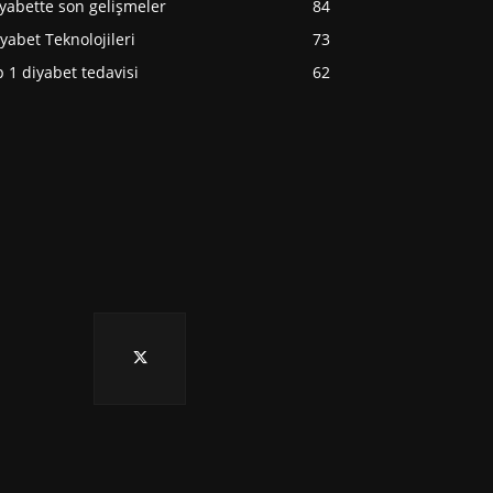
yabette son gelişmeler
84
yabet Teknolojileri
73
p 1 diyabet tedavisi
62