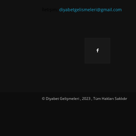
İletişim:
diyabetgelismeleri@gmail.com
© Diyabet Gelişmeleri , 2023 , Tüm Hakları Saklıdır