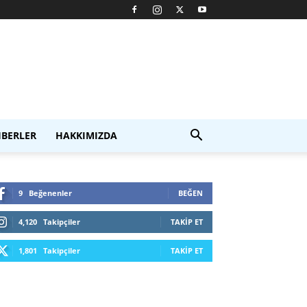
HBERLER
HAKKIMIZDA
9
Beğenenler
BEĞEN
4,120
Takipçiler
TAKIP ET
1,801
Takipçiler
TAKIP ET