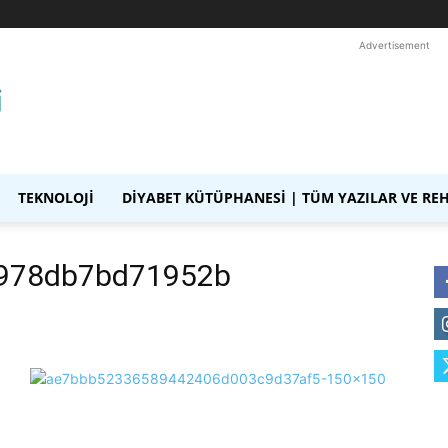
Advertisement
TEKNOLOJI
DIYABET KÜTÜPHANESI | TÜM YAZILAR VE RE
978db7bd71952b