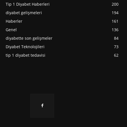
Tip 1 Diyabet Haberleri
200
diyabet gelişmeleri
194
Haberler
161
Genel
136
diyabette son gelişmeler
84
Diyabet Teknolojileri
73
tip 1 diyabet tedavisi
62