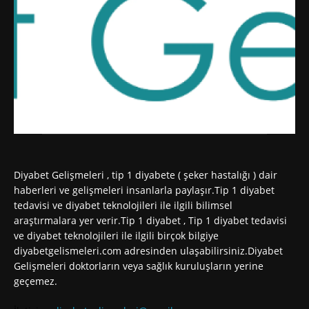
Diyabet Gelişmeleri , tip 1 diyabete ( şeker hastalığı ) dair
haberleri ve gelişmeleri insanlarla paylaşır.Tip 1 diyabet
tedavisi ve diyabet teknolojileri ile ilgili bilimsel
araştırmalara yer verir.Tip 1 diyabet , Tip 1 diyabet tedavisi
ve diyabet teknolojileri ile ilgili birçok bilgiye
diyabetgelismeleri.com adresinden ulaşabilirsiniz.Diyabet
Gelişmeleri doktorların veya sağlık kuruluşların yerine
geçemez.