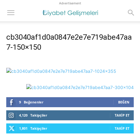
Advertisement
cb3040af1d0a0847e2e7e719abe47aa
7-150×150
9
Beğenenler
BEĞEN
4,120
Takipçiler
TAKIP ET
1,801
Takipçiler
TAKIP ET