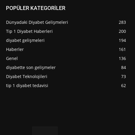
POPÜLER KATEGORİLER
Dünyadaki Diyabet Gelişmeleri
283
Tip 1 Diyabet Haberleri
200
diyabet gelişmeleri
194
Haberler
161
Genel
136
diyabette son gelişmeler
84
Diyabet Teknolojileri
73
tip 1 diyabet tedavisi
62