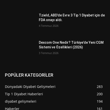
Tzield, ABD’de Evre 3 Tip 1 Diyabet için de
FDA onayı aldı.
4 Temmuz 2026
Dexcom One Nedir? Türkiye’de Yeni CGM
Sistemi ve Özellikleri (2026)
3 Temmuz 2026
POPÜLER KATEGORİLER
Dünyadaki Diyabet Gelişmeleri
283
Tip 1 Diyabet Haberleri
200
diyabet gelişmeleri
194
Haberler
161