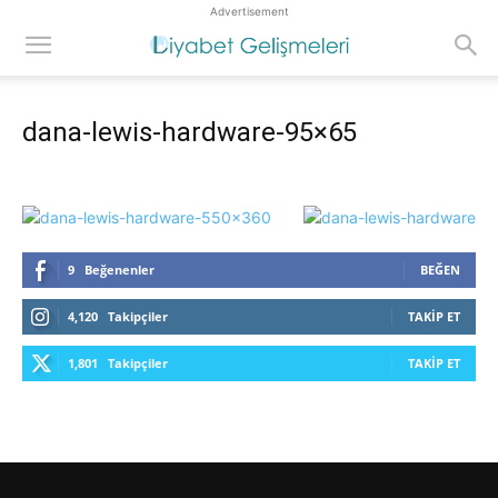
Advertisement
dana-lewis-hardware-95×65
9
Beğenenler
BEĞEN
4,120
Takipçiler
TAKIP ET
1,801
Takipçiler
TAKIP ET