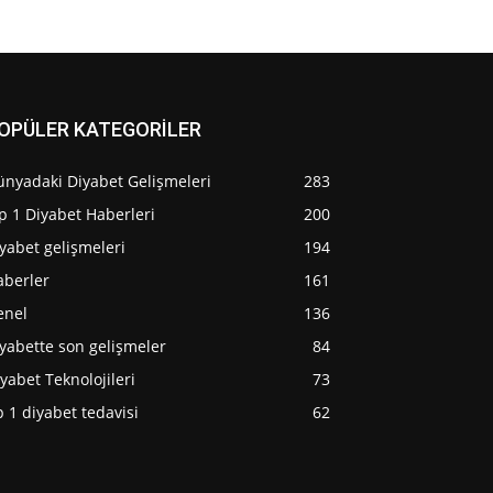
OPÜLER KATEGORİLER
ünyadaki Diyabet Gelişmeleri
283
p 1 Diyabet Haberleri
200
yabet gelişmeleri
194
aberler
161
enel
136
yabette son gelişmeler
84
yabet Teknolojileri
73
p 1 diyabet tedavisi
62