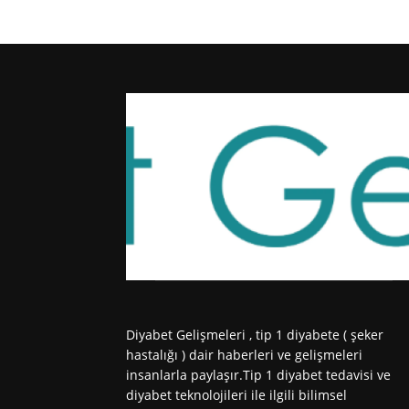
Diyabet Gelişmeleri , tip 1 diyabete ( şeker
hastalığı ) dair haberleri ve gelişmeleri
insanlarla paylaşır.Tip 1 diyabet tedavisi ve
diyabet teknolojileri ile ilgili bilimsel