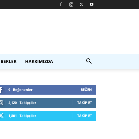
HBERLER
HAKKIMIZDA
9
Beğenenler
BEĞEN
4,120
Takipçiler
TAKIP ET
1,801
Takipçiler
TAKIP ET