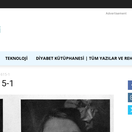
Advertisement
TEKNOLOJI
DIYABET KÜTÜPHANESI | TÜM YAZILAR VE RE
1615-1
5-1