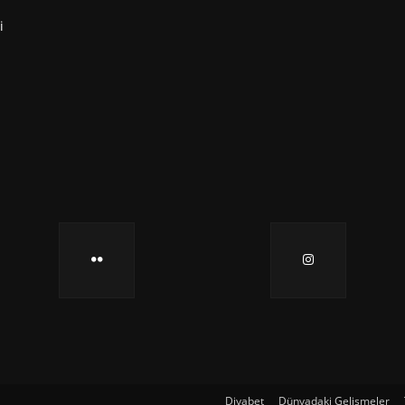
i
Diyabet
Dünyadaki Gelişmeler