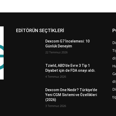
EDİTÖRÜN SEÇTİKLERİ
P
Dexcom G7 İncelemesi: 10
D
Günlük Deneyim
Ti
22 Temmuz 2026
di
H
Tzield, ABD’de Evre 3 Tip 1
Diyabet için de FDA onayı aldı.
G
4 Temmuz 2026
di
Di
Dexcom One Nedir? Türkiye’de
Yeni CGM Sistemi ve Özellikleri
ti
(2026)
3 Temmuz 2026