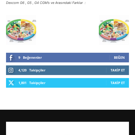
Dexcom G6 , G5 , G4 CGM’s ve Arasındaki Farklar :
9
Beğenenler
BEĞEN
4,120
Takipçiler
TAKIP ET
1,801
Takipçiler
TAKIP ET