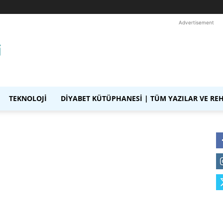
Advertisement
TEKNOLOJI
DIYABET KÜTÜPHANESI | TÜM YAZILAR VE RE