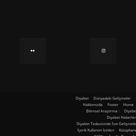
Diyabet
Dünyadaki Gelişmeler
Hakkımızda
Footer
Home
Bilimsel Araştırma :
Diyabe
Diyabet Haberler
Diyabet Tedavisinde Son Gelişmele
İçerik Kullanım İzinleri
Kütüphan