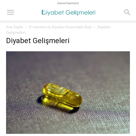
Advertisement
Ana Sayfa
D vitamini ve Diyabet Arasındaki İlişki
Diyabet
Gelişmeleri
Diyabet Gelişmeleri