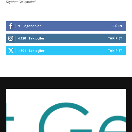
Diyabet Gelişmeleri
9
Beğenenler
BEĞEN
4,120
Takipçiler
TAKIP ET
1,801
Takipçiler
TAKIP ET