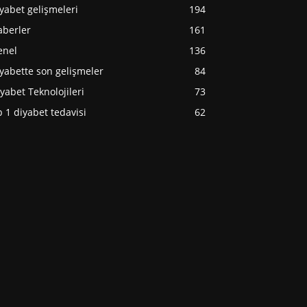
yabet gelişmeleri
194
aberler
161
enel
136
yabette son gelişmeler
84
yabet Teknolojileri
73
p 1 diyabet tedavisi
62