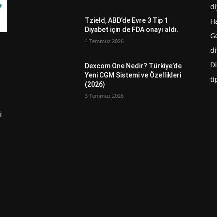
di
H
Tzield, ABD’de Evre 3 Tip 1
Diyabet için de FDA onayı aldı.
G
4 Temmuz 2026
di
Di
Dexcom One Nedir? Türkiye’de
Yeni CGM Sistemi ve Özellikleri
ti
(2026)
3 Temmuz 2026
i