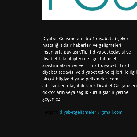
Diyabet Gelişmeleri , tip 1 diyabete ( şeker
hastalığı ) dair haberleri ve gelişmeleri
insanlarla paylaşır.Tip 1 diyabet tedavisi ve
diyabet teknolojileri ile ilgili bilimsel
araştırmalara yer verir.Tip 1 diyabet , Tip 1
diyabet tedavisi ve diyabet teknolojileri ile ilgil
birçok bilgiye diyabetgelismeleri.com
adresinden ulaşabilirsiniz.Diyabet Gelişmeleri
doktorların veya sağlık kuruluşların yerine
geçemez.
İletişim:
diyabetgelismeleri@gmail.com