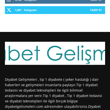
1,801
Takipçiler
TAKIP ET
Diyabet Gelişmeleri , tip 1 diyabete ( şeker hastalığı ) dair
haberleri ve gelişmeleri insanlarla paylaşır.Tip 1 diyabet
tedavisi ve diyabet teknolojileri ile ilgili bilimsel
araştırmalara yer verir.Tip 1 diyabet , Tip 1 diyabet tedavisi
ve diyabet teknolojileri ile ilgili birçok bilgiye
diyabetgelismeleri.com adresinden ulaşabilirsiniz.Diyabet