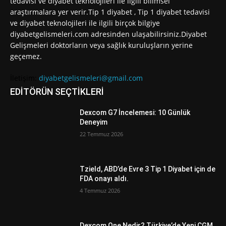
tedavisi ve diyabet teknolojileri ile ilgili bilimsel
araştırmalara yer verir.Tip 1 diyabet , Tip 1 diyabet tedavisi
ve diyabet teknolojileri ile ilgili birçok bilgiye
diyabetgelismeleri.com adresinden ulaşabilirsiniz.Diyabet
Gelişmeleri doktorların veya sağlık kuruluşların yerine
geçemez.
İletişim:
diyabetgelismeleri@gmail.com
EDİTÖRÜN SEÇTİKLERİ
Dexcom G7 İncelemesi: 10 Günlük
Deneyim
22 Temmuz 2026
Tzield, ABD’de Evre 3 Tip 1 Diyabet için de
FDA onayı aldı.
4 Temmuz 2026
Dexcom One Nedir? Türkiye’de Yeni CGM