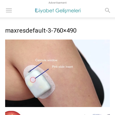
Advertisement
maxresdefault-3-760×490