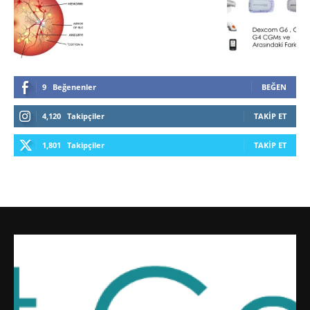
9
Beğenenler
BEĞEN
4,120
Takipçiler
TAKIP ET
1,801
Takipçiler
TAKIP ET