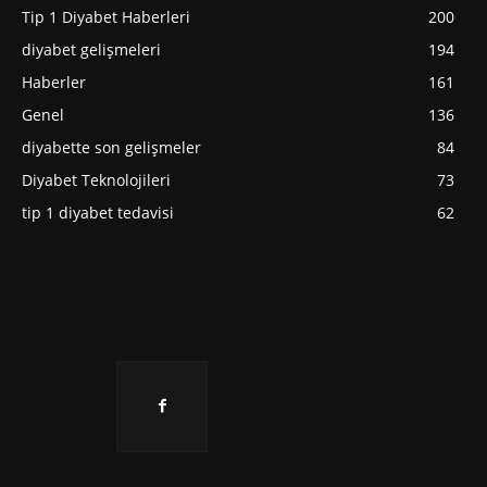
Tip 1 Diyabet Haberleri
200
diyabet gelişmeleri
194
Haberler
161
Genel
136
diyabette son gelişmeler
84
Diyabet Teknolojileri
73
tip 1 diyabet tedavisi
62