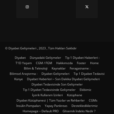
© Diyabet Gelişmeleri , 2023 , Tüm Hakları Saklıdır
Diyabet
Dünyadaki Gelişmeler
Tip 1 Diyabet Haberleri :
T1D Yaşam
CGM / FGM
Hakkımızda
Footer
Home
Bilim & Teknoloji
Kaynaklar
Feragatname :
Bilimsel Araştırma :
Diyabet Gelişmeleri
Tip 1 Diyabet Tedavisi
Künye
Diyabet Haberleri – Son Dakika Diyabet Gelişmeleri
Diyabet Tedavisinde Son Gelişmeler
Tip 1 Diyabet Tedavisinde Gelişmeler
Ekibimiz
İçerik Kullanım İzinleri
Kütüphane
Diyabet Kütüphanesi | Tüm Yazılar ve Rehberler
CGMs
İnsülin Pompaları
Yapay Pankreas
Desteklediklerimiz
Homepage – Default PRO
Glisemik İndeks Nedir ?