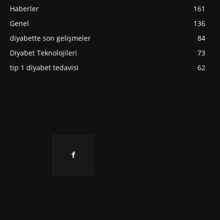
Haberler
161
Genel
136
diyabette son gelişmeler
84
Diyabet Teknolojileri
73
tip 1 diyabet tedavisi
62