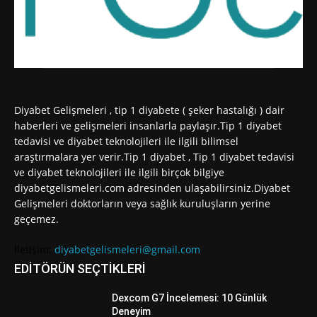
Diyabet Gelişmeleri , tip 1 diyabete ( şeker hastalığı ) dair
haberleri ve gelişmeleri insanlarla paylaşır.Tip 1 diyabet
tedavisi ve diyabet teknolojileri ile ilgili bilimsel
araştırmalara yer verir.Tip 1 diyabet , Tip 1 diyabet tedavisi
ve diyabet teknolojileri ile ilgili birçok bilgiye
diyabetgelismeleri.com adresinden ulaşabilirsiniz.Diyabet
Gelişmeleri doktorların veya sağlık kuruluşların yerine
geçemez.
İletişim:
diyabetgelismeleri@gmail.com
EDİTÖRÜN SEÇTİKLERİ
Dexcom G7 İncelemesi: 10 Günlük
Deneyim