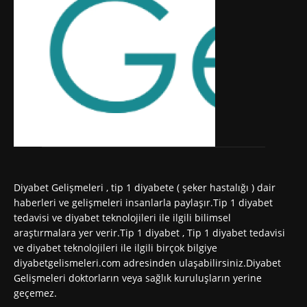
Diyabet Gelişmeleri , tip 1 diyabete ( şeker hastalığı ) dair
haberleri ve gelişmeleri insanlarla paylaşır.Tip 1 diyabet
tedavisi ve diyabet teknolojileri ile ilgili bilimsel
araştırmalara yer verir.Tip 1 diyabet , Tip 1 diyabet tedavisi
ve diyabet teknolojileri ile ilgili birçok bilgiye
diyabetgelismeleri.com adresinden ulaşabilirsiniz.Diyabet
Gelişmeleri doktorların veya sağlık kuruluşların yerine
geçemez.