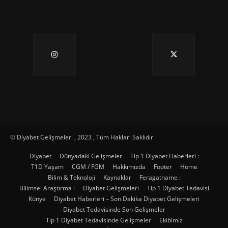
© Diyabet Gelişmeleri , 2023 , Tüm Hakları Saklıdır
Diyabet
Dünyadaki Gelişmeler
Tip 1 Diyabet Haberleri :
T1D Yaşam
CGM / FGM
Hakkımızda
Footer
Home
Bilim & Teknoloji
Kaynaklar
Feragatname :
Bilimsel Araştırma :
Diyabet Gelişmeleri
Tip 1 Diyabet Tedavisi
Künye
Diyabet Haberleri – Son Dakika Diyabet Gelişmeleri
Diyabet Tedavisinde Son Gelişmeler
Tip 1 Diyabet Tedavisinde Gelişmeler
Ekibimiz