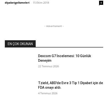
diyabetgelismeleri
-
15 Ekim 2018
0
- Advertisment -
EN ÇOK OKUNAN
Dexcom G7 İncelemesi: 10 Günlük
Deneyim
22 Temmuz 2026
Tzield, ABD’de Evre 3 Tip 1 Diyabet için de
FDA onayı aldı.
4 Temmuz 2026