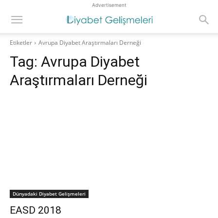
Advertisement
Etiketler
Avrupa Diyabet Araştırmaları Derneği
Tag:
Avrupa Diyabet
Araştırmaları Derneği
Dünyadaki Diyabet Gelişmeleri
EASD 2018