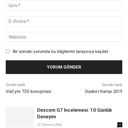
İsi
E-
Pos
Web
Bir sonraki yorumda bu bilgilerimi tarayıcıya kaydet
Önceki İçerik
Sonraki İçerik
ViaCyte TED konuşması :
Diyabet Kampı 2019
Dexcom G7 İncelemesi: 10 Günlük
Deneyim
22 Temmuz 2026
0