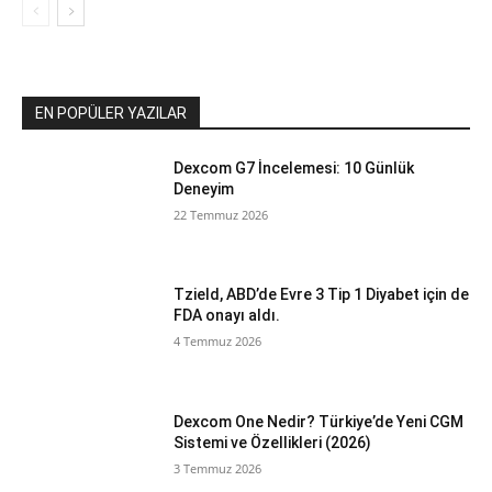
EN POPÜLER YAZILAR
Dexcom G7 İncelemesi: 10 Günlük
Deneyim
22 Temmuz 2026
Tzield, ABD’de Evre 3 Tip 1 Diyabet için de
FDA onayı aldı.
4 Temmuz 2026
Dexcom One Nedir? Türkiye’de Yeni CGM
Sistemi ve Özellikleri (2026)
3 Temmuz 2026