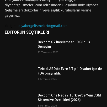
diyabetgelismeleri.com adresinden ulaşabilirsiniz.Diyabet
Gelişmeleri doktorların veya sağlık kuruluşların yerine
geçemez.
İletişim:
diyabetgelismeleri@gmail.com
EDİTÖRÜN SEÇTİKLERİ
Dexcom G7 İncelemesi: 10 Günlük
Deneyim
22 Temmuz 2026
Tzield, ABD’de Evre 3 Tip 1 Diyabet için de
FDA onayı aldı.
4 Temmuz 2026
Dexcom One Nedir? Türkiye’de Yeni CGM
Sistemi ve Özellikleri (2026)
3 Temmuz 2026