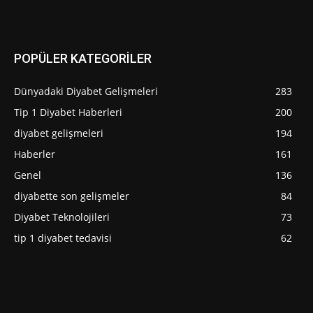
POPÜLER KATEGORİLER
Dünyadaki Diyabet Gelişmeleri
283
Tip 1 Diyabet Haberleri
200
diyabet gelişmeleri
194
Haberler
161
Genel
136
diyabette son gelişmeler
84
Diyabet Teknolojileri
73
tip 1 diyabet tedavisi
62