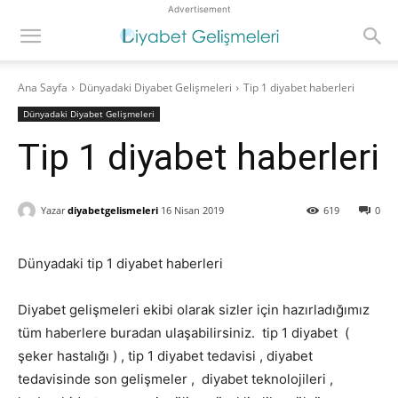
Advertisement
Ana Sayfa
Dünyadaki Diyabet Gelişmeleri
Tip 1 diyabet haberleri
Dünyadaki Diyabet Gelişmeleri
Tip 1 diyabet haberleri
Yazar
diyabetgelismeleri
16 Nisan 2019
619
0
Dünyadaki tip 1 diyabet haberleri
Diyabet gelişmeleri ekibi olarak sizler için hazırladığımız
tüm haberlere buradan ulaşabilirsiniz. tip 1 diyabet (
şeker hastalığı ) , tip 1 diyabet tedavisi , diyabet
tedavisinde son gelişmeler , diyabet teknolojileri ,