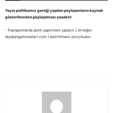
Yayın politikamız gereği yapılan paylaşımların kaynak
gösterilmeden paylaşılması yasaktır.
- Paylaşımlarda alıntı yapılırken yazarın ( örneğin:
diyabetgelismeleri.com ) belirtilmesi zorunludur.