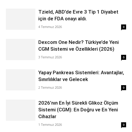
Tzield, ABD’de Evre 3 Tip 1 Diyabet
için de FDA onayı aldı.
4 Temmuz 2026
0
Dexcom One Nedir? Türkiye’de Yeni
CGM Sistemi ve Özellikleri (2026)
3 Temmuz 2026
0
Yapay Pankreas Sistemleri: Avantajlar,
Sınırlılıklar ve Gelecek
2 Temmuz 2026
0
2026’nın En İyi Sürekli Glikoz Ölçüm
Sistemi (CGM): En Doğru ve En Yeni
Cihazlar
1 Temmuz 2026
0