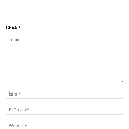
Facebook
Twitter
CEVAP
Yorum:
İsi
E-
Pos
Web