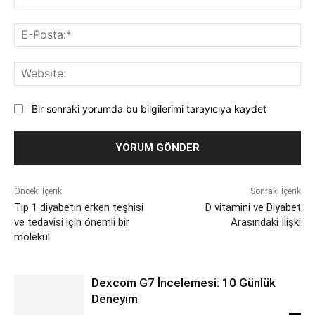
E-
Pos
Web
Bir sonraki yorumda bu bilgilerimi tarayıcıya kaydet
Önceki İçerik
Sonraki İçerik
Tip 1 diyabetin erken teşhisi
D vitamini ve Diyabet
ve tedavisi için önemli bir
Arasındaki İlişki
molekül
Dexcom G7 İncelemesi: 10 Günlük
Deneyim