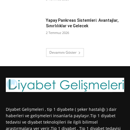
Yapay Pankreas Sistemleri: Avantajlar,
Sınırlılıklar ve Gelecek
2 Temmuz 2026
Devamını Göster
Diyabet Gelişmeleri , tip 1 diyabete ( şeker hastalığı ) dair
haberleri ve gelişmeleri insanlarla paylaşır.Tip 1 diyabet
tedavisi ve diyabet teknolojileri ile ilgili bilimsel
araştırmalara yer verir.Tip 1 diyabet , Tip 1 diyabet tedavisi