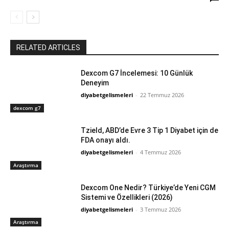
RELATED ARTICLES
Dexcom G7 İncelemesi: 10 Günlük
Deneyim
diyabetgelismeleri
-
22 Temmuz 2026
dexcom g7
Tzield, ABD’de Evre 3 Tip 1 Diyabet için de
FDA onayı aldı.
diyabetgelismeleri
-
4 Temmuz 2026
Araştırma
Dexcom One Nedir? Türkiye’de Yeni CGM
Sistemi ve Özellikleri (2026)
diyabetgelismeleri
-
3 Temmuz 2026
Araştırma