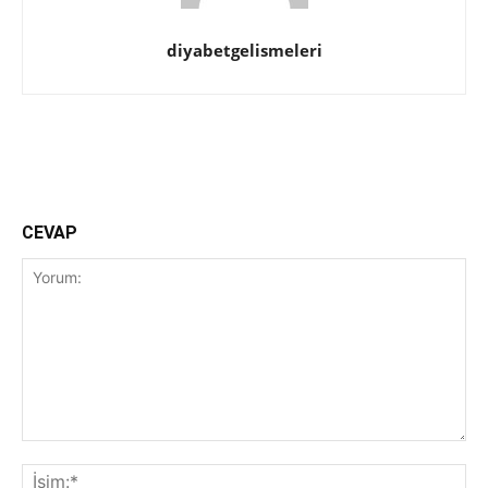
diyabetgelismeleri
Facebook
Twitter
CEVAP
Yorum:
İsi