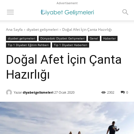
Advertisement
Ana Sayfa
diyabet gelişmeleri
Doğal Afet İçin Çanta Hazırlığı
diyabet gelişmeleri
Dünyadaki Diyabet Gelişmeleri
Genel
Haberler
Tip 1 Diyabet Eğitim Rehberi
Tip 1 Diyabet Haberleri
Doğal Afet İçin Çanta
Hazırlığı
Yazar
diyabetgelismeleri
27 Ocak 2020
2302
0