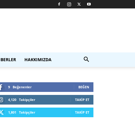
HBERLER
HAKKIMIZDA
9
Beğenenler
BEĞEN
4,120
Takipçiler
TAKIP ET
1,801
Takipçiler
TAKIP ET