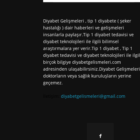
Diyabet Gelişmeleri , tip 1 diyabete ( şeker
hastalığı ) dair haberleri ve gelişmeleri
insanlarla paylaşır.Tip 1 diyabet tedavisi ve
diyabet teknolojileri ile ilgili bilimsel
araştırmalara yer verir.Tip 1 diyabet , Tip 1
diyabet tedavisi ve diyabet teknolojileri ile ilgil
birçok bilgiye diyabetgelismeleri.com
adresinden ulaşabilirsiniz.Diyabet Gelişmeleri
doktorların veya sağlık kuruluşların yerine
geçemez.
İletişim:
diyabetgelismeleri@gmail.com