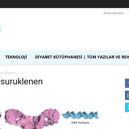
Advertisement
TEKNOLOJI
DIYABET KÜTÜPHANESI | TÜM YAZILAR VE RE
suruklenen
-suruklenen