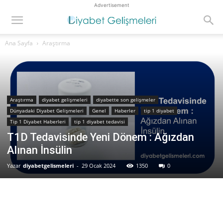
Advertisement
Ana Sayfa
Araştırma
Araştırma
diyabet gelişmeleri
diyabette son gelişmeler
Dünyadaki Diyabet Gelişmeleri
Genel
Haberler
tip 1 diyabet
Tip 1 Diyabet Haberleri
tip 1 diyabet tedavisi
T1D Tedavisinde Yeni Dönem : Ağızdan
Alınan İnsülin
Yazar
diyabetgelismeleri
-
29 Ocak 2024
1350
0
Facebook
Twitter