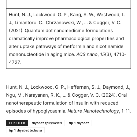
Hunt, N. J., Lockwood, G. P., Kang, S. W., Westwood, L.
J., Limantoro, C., Chrzanowski, W., … & Cogger, V. C.
(2021). Quantum dot nanomedicine formulations
dramatically improve pharmacological properties and
alter uptake pathways of metformin and nicotinamide
mononucleotide in aging mice.
ACS nano
,
15
(3), 4710-
4727.
Hunt, N. J., Lockwood, G. P., Heffernan, S. J., Daymond, J.,
Ngu, M., Narayanan, R. K., … & Cogger, V. C. (2024). Oral
nanotherapeutic formulation of insulin with reduced
episodes of hypoglycaemia.
Nature Nanotechnology
, 1-11.
ETIKETLER
diyabet gelişmeleri
tip 1 diyabet
tip 1 diyabet tedavisi