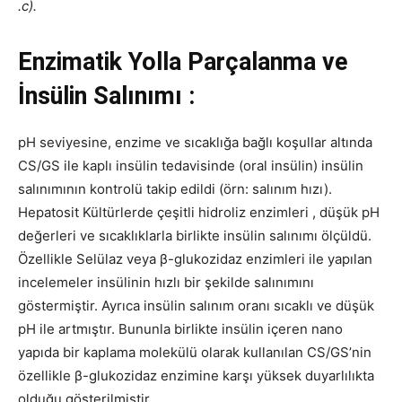
.c).
Enzimatik Yolla Parçalanma ve
İnsülin Salınımı :
pH seviyesine, enzime ve sıcaklığa bağlı koşullar altında
CS/GS ile kaplı insülin tedavisinde (oral insülin) insülin
salınımının kontrolü takip edildi (örn: salınım hızı).
Hepatosit Kültürlerde çeşitli hidroliz enzimleri , düşük pH
değerleri ve sıcaklıklarla birlikte insülin salınımı ölçüldü.
Özellikle Selülaz veya β-glukozidaz enzimleri ile yapılan
incelemeler insülinin hızlı bir şekilde salınımını
göstermiştir. Ayrıca insülin salınım oranı sıcaklı ve düşük
pH ile artmıştır. Bununla birlikte insülin içeren nano
yapıda bir kaplama molekülü olarak kullanılan CS/GS’nin
özellikle β-glukozidaz enzimine karşı yüksek duyarlılıkta
olduğu gösterilmiştir.