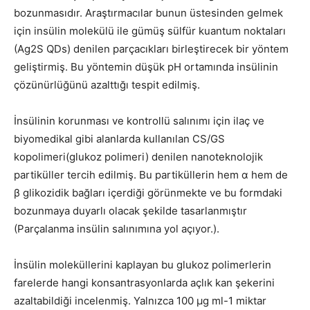
bozunmasıdır. Araştırmacılar bunun üstesinden gelmek
için insülin molekülü ile gümüş sülfür kuantum noktaları
(Ag2S QDs) denilen parçacıkları birleştirecek bir yöntem
geliştirmiş. Bu yöntemin düşük pH ortamında insülinin
çözünürlüğünü azalttığı tespit edilmiş.
İnsülinin korunması ve kontrollü salınımı için ilaç ve
biyomedikal gibi alanlarda kullanılan CS/GS
kopolimeri(glukoz polimeri) denilen nanoteknolojik
partiküller tercih edilmiş. Bu partiküllerin hem α hem de
β glikozidik bağları içerdiği görünmekte ve bu formdaki
bozunmaya duyarlı olacak şekilde tasarlanmıştır
(Parçalanma insülin salınımına yol açıyor.).
İnsülin moleküllerini kaplayan bu glukoz polimerlerin
farelerde hangi konsantrasyonlarda açlık kan şekerini
azaltabildiği incelenmiş. Yalnızca 100 μg ml-1 miktar