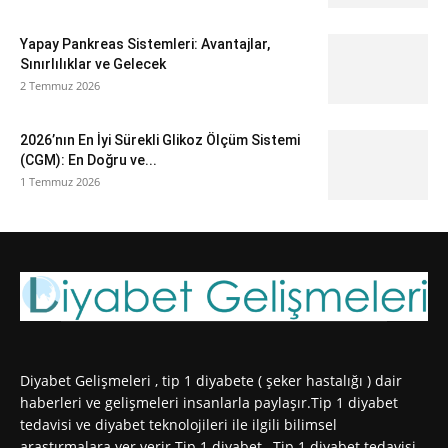
Yapay Pankreas Sistemleri: Avantajlar,
Sınırlılıklar ve Gelecek
2 Temmuz 2026
2026’nın En İyi Sürekli Glikoz Ölçüm Sistemi
(CGM): En Doğru ve...
1 Temmuz 2026
Diyabet Gelişmeleri , tip 1 diyabete ( şeker hastalığı ) dair
haberleri ve gelişmeleri insanlarla paylaşır.Tip 1 diyabet
tedavisi ve diyabet teknolojileri ile ilgili bilimsel
araştırmalara yer verir.Tip 1 diyabet , Tip 1 diyabet tedavisi