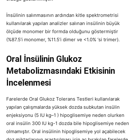
İnsülinin salınmasının ardından kitle spektrometrisi
kullanılarak yapılan analizler salınan insülinin büyük
ölçüde monomer bir formda olduğunu göstermiştir
(%87.5’i monomer, %11.5’i dimer ve <1.0% ‘si trimer).
Oral İnsülinin Glukoz
Metabolizmasındaki Etkisinin
İncelenmesi
Farelerde Oral Glukoz Tolerans Testleri kullanılarak
yapılan çalışmalarda yüksek dozda subkutan insülin
enjeksiyonu (5 IU kg–1 ) hipoglisemiye neden olurken
oral insülin 300 IU kg-1 dozda bile hipoglisemiye neden
olmamıştır. Oral insülinin hipoglisemiye yol açabilecek
doz miktarlarının araştırılması için aç bırakılan farelerde