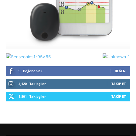
9
Beğenenler
BEĞEN
4,120
Takipçiler
TAKIP ET
1,801
Takipçiler
TAKIP ET