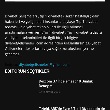
Diyabet Gelişmeleri , tip 1 diyabete ( şeker hastalığı ) dair
haberleri ve gelişmeleri insanlarla paylaşır.Tip 1 diyabet
tedavisi ve diyabet teknolojileri ile ilgili bilimsel
araştırmalara yer verir.Tip 1 diyabet , Tip 1 diyabet tedavisi
ve diyabet teknolojileri ile ilgili birçok bilgiye
diyabetgelismeleri.com adresinden ulaşabilirsiniz.Diyabet
Gelişmeleri doktorların veya sağlık kuruluşların yerine
geçemez.
İletişim:
diyabetgelismeleri@gmail.com
EDİTÖRÜN SEÇTİKLERİ
Dexcom G7 İncelemesi: 10 Günlük
Deneyim
22 Temmuz 2026
Tzield, ABD’de Evre 3 Tip 1 Diyabet için de