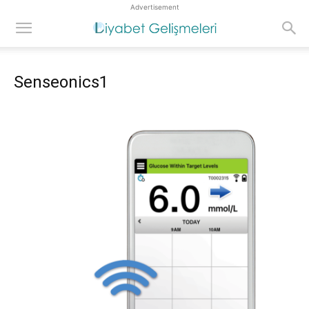
Advertisement
Senseonics1