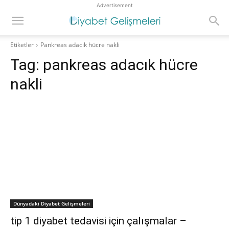
Advertisement
Etiketler
Pankreas adacık hücre nakli
Tag:
pankreas adacık hücre
nakli
Dünyadaki Diyabet Gelişmeleri
tip 1 diyabet tedavisi için çalışmalar –