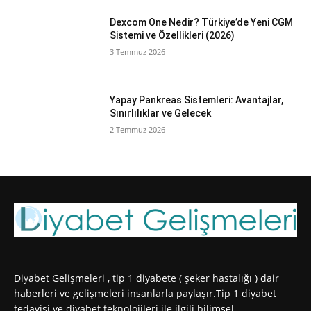
Dexcom One Nedir? Türkiye’de Yeni CGM
Sistemi ve Özellikleri (2026)
3 Temmuz 2026
Yapay Pankreas Sistemleri: Avantajlar,
Sınırlılıklar ve Gelecek
2 Temmuz 2026
Diyabet Gelişmeleri , tip 1 diyabete ( şeker hastalığı ) dair
haberleri ve gelişmeleri insanlarla paylaşır.Tip 1 diyabet
tedavisi ve diyabet teknolojileri ile ilgili bilimsel