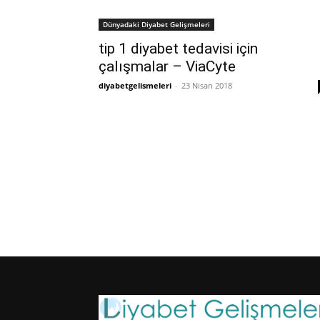
Dünyadaki Diyabet Gelişmeleri
tip 1 diyabet tedavisi için
çalışmalar – ViaCyte
diyabetgelismeleri
-
23 Nisan 2018