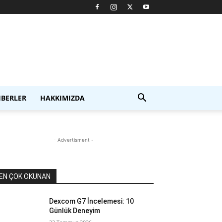
HBERLER
HAKKIMIZDA
- Advertisment -
EN ÇOK OKUNAN
Dexcom G7 İncelemesi: 10
Günlük Deneyim