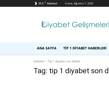
C
25.5
Cuma, Ağustos 7, 2026
Istanbul
Diyabet
Gelişmeleri
ANA SAYFA
TIP 1 DIYABET HABERLERI
Etiketler
Tip 1 diyabet son dakika
Tag:
tip 1 diyabet son 