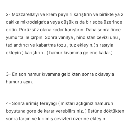
2- Mozzarella’yı ve krem peyniri karıştırın ve birlikte ya 2
dakika mikrodalga’da veya düşük ısıda bir soba üzerinde
eritin. Pürüzsüz olana kadar karıştırın. Daha sonra önce
yumurta ile çırpın. Sonra vanilya , hindistan cevizi unu ,
tadlandırıcı ve kabartma tozu , tuz ekleyin.( sırasıyla
ekleyin ) karıştırın . ( hamur kıvamına gelene kadar.)
3- En son hamur kıvamına geldikten sonra oklavayla
humuru açın.
4- Sonra erimiş tereyağı ( miktarı açtığınız hamurun
boyutuna göre de karar verebilirsiniz. ) üstüne döktükten
sonra tarçın ve kırılmış cevizleri üzerine ekleyin