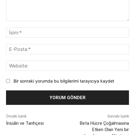
Yorum:
İsi
E-
Pos
Web
Bir sonraki yorumda bu bilgilerimi tarayıcıya kaydet
Önceki İçerik
Sonraki İçerik
İnsülin ve Tarihçesi
Beta Hücre Çoğalmasına
Etken Olan Yeni bir