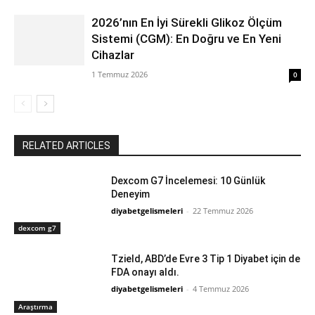
2026’nın En İyi Sürekli Glikoz Ölçüm
Sistemi (CGM): En Doğru ve En Yeni
Cihazlar
1 Temmuz 2026
0
RELATED ARTICLES
Dexcom G7 İncelemesi: 10 Günlük
Deneyim
diyabetgelismeleri
-
22 Temmuz 2026
dexcom g7
Tzield, ABD’de Evre 3 Tip 1 Diyabet için de
FDA onayı aldı.
diyabetgelismeleri
-
4 Temmuz 2026
Araştırma