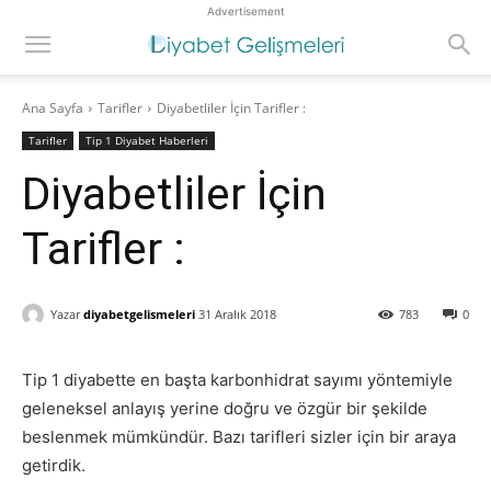
Advertisement
Ana Sayfa
Tarifler
Diyabetliler İçin Tarifler :
Tarifler
Tip 1 Diyabet Haberleri
Diyabetliler İçin
Tarifler :
Yazar
diyabetgelismeleri
31 Aralık 2018
783
0
Tip 1 diyabette en başta karbonhidrat sayımı yöntemiyle
geleneksel anlayış yerine doğru ve özgür bir şekilde
beslenmek mümkündür. Bazı tarifleri sizler için bir araya
getirdik.