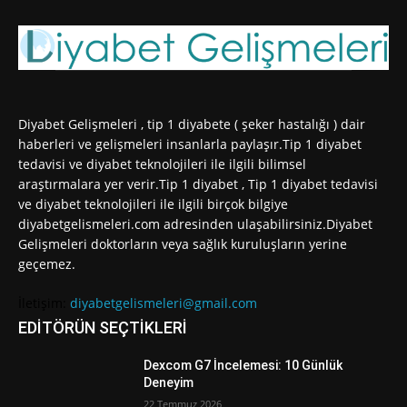
Diyabet Gelişmeleri , tip 1 diyabete ( şeker hastalığı ) dair
haberleri ve gelişmeleri insanlarla paylaşır.Tip 1 diyabet
tedavisi ve diyabet teknolojileri ile ilgili bilimsel
araştırmalara yer verir.Tip 1 diyabet , Tip 1 diyabet tedavisi
ve diyabet teknolojileri ile ilgili birçok bilgiye
diyabetgelismeleri.com adresinden ulaşabilirsiniz.Diyabet
Gelişmeleri doktorların veya sağlık kuruluşların yerine
geçemez.
İletişim:
diyabetgelismeleri@gmail.com
EDİTÖRÜN SEÇTİKLERİ
Dexcom G7 İncelemesi: 10 Günlük
Deneyim
22 Temmuz 2026