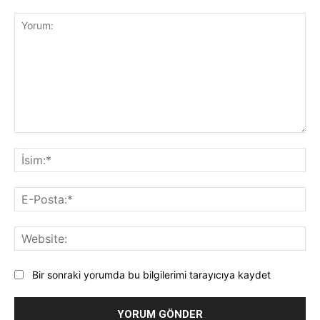
Yorum:
İsi
E-
Pos
Web
Bir sonraki yorumda bu bilgilerimi tarayıcıya kaydet