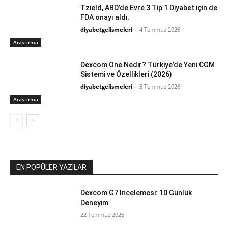
Tzield, ABD’de Evre 3 Tip 1 Diyabet için de
FDA onayı aldı.
diyabetgelismeleri
-
4 Temmuz 2026
Araştırma
Dexcom One Nedir? Türkiye’de Yeni CGM
Sistemi ve Özellikleri (2026)
diyabetgelismeleri
-
3 Temmuz 2026
Araştırma
EN POPÜLER YAZILAR
Dexcom G7 İncelemesi: 10 Günlük
Deneyim
22 Temmuz 2026