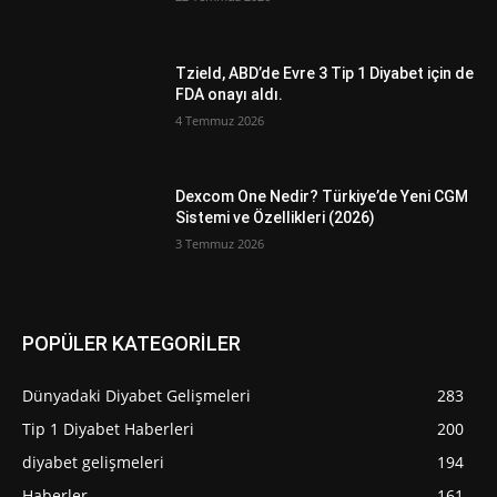
Tzield, ABD’de Evre 3 Tip 1 Diyabet için de
FDA onayı aldı.
4 Temmuz 2026
Dexcom One Nedir? Türkiye’de Yeni CGM
Sistemi ve Özellikleri (2026)
3 Temmuz 2026
POPÜLER KATEGORİLER
Dünyadaki Diyabet Gelişmeleri
283
Tip 1 Diyabet Haberleri
200
diyabet gelişmeleri
194
Haberler
161