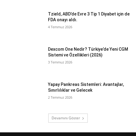
Tzield, ABD’de Evre 3 Tip 1 Diyabet için de
FDA onayı aldı.
4 Temmuz 2026
Dexcom One Nedir? Türkiye’de Yeni CGM
Sistemi ve Özellikleri (2026)
3 Temmuz 2026
Yapay Pankreas Sistemleri: Avantajlar,
Sınırlılıklar ve Gelecek
2 Temmuz 2026
Devamını Göster