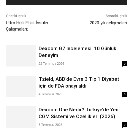
Önceki İçerik
Sonraki İçerik
Ultra Hızlı Etkili İnsülin
2020 yılı gelişmeleri
Çalışmaları:
Dexcom G7 İncelemesi: 10 Günlük
Deneyim
22 Temmuz 2026
0
Tzield, ABD’de Evre 3 Tip 1 Diyabet
için de FDA onayı aldı.
4 Temmuz 2026
0
Dexcom One Nedir? Türkiye’de Yeni
CGM Sistemi ve Özellikleri (2026)
3 Temmuz 2026
0